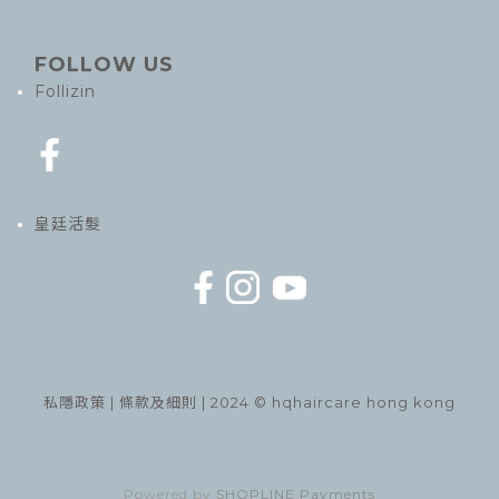
FOLLOW US
Follizin
皇廷活髮
私隱政策
|
條款及細則
| 2024 © hqhaircare hong kong
Powered by
SHOPLINE Payments