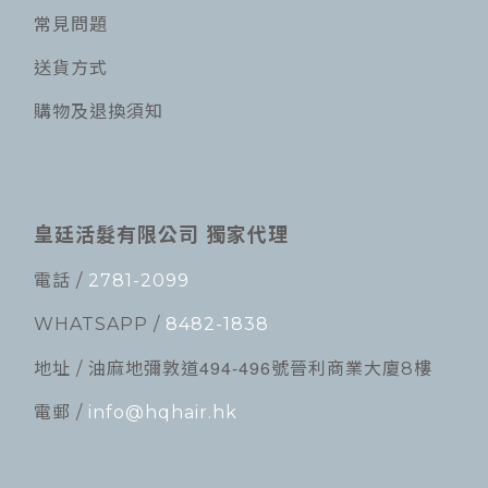
常見問題
送貨方式
購物及退換須知
皇廷活髮有限公司 獨家代理
電話 /
2781-2099
WHATSAPP /
8482-1838
494-496
地址 / 油麻地彌敦道
號晉利商業大廈8樓
電郵 /
info@hqhair.hk