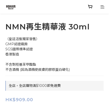
NMN再生精華液 30ml
（皇廷活髮獨家發售）
GMP認證廠房
SGS國際標準認證
香港製造
不含對羥基苯甲酸酯
不含酒精 (因為酒精使皮膚的膠原蛋白硬化)
全店，全店購物滿$1000即免運費
HK$909.00