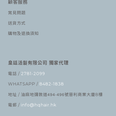
顧客服務
常見問題
送貨方式
購物及退換須知
皇廷活髮有限公司 獨家代理
電話 /
2781-2099
WHATSAPP /
8482-1838
494-496
地址 / 油麻地彌敦道
號晉利商業大廈8樓
電郵 /
info@hqhair.hk