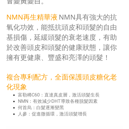
。
會變黃變白
NMN再生精華液
NMN具有強大的抗
氧化功效
，
能抵抗頭皮和頭髮的自由
基損傷
，
延緩頭髮的衰老速度
，
有助
於改善頭皮和頭髮的健康狀態
，
讓你
擁有更健康、豐盛和亮澤的頭髮！
複合專利配方，全面保護頭皮糖化老
化現象
富勒稀C60：直達真皮層，激活頭髮生長
NMN：有效減少DHT導致各種脱髮因素
何首烏：白髮逐漸變黑
人參：促進微循環，激活頭髮增長