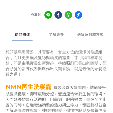
分享到
商品描述
了解更多
送貨及付款方式
想頭髮烏黑豐盈，其實要有一套全方位的潔淨與修護組
合，而且更要顧及髮絲與頭皮的需要，才可以由根本開
始，即是由毛囊長出新髮起，持續照顧已長出的頭髮，配
合頭髮的新陳代謝循環作出長期養護，就是最佳的頭髮逆
齡之選！
NMN再生洗髮露
有效改善脫髮問題，透過提升
頭皮微循環、抑制皮脂分泌，營造適合頭髮生長的環境，
因而延長頭髮存活週期，因而到止脫的效果。而在全面止
脫的同時，它能增強頭髮的活力與生命力，鞏固髮根並全
面解決脂溢性脫髮、神經性脫髮、彌慢性脫髮及營養性脫