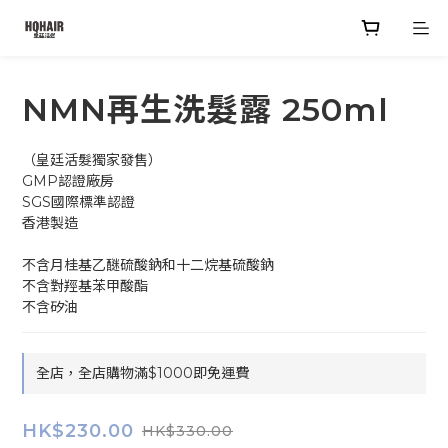
NMN再生洗髮露 250ml
（皇廷活髮獨家發售）
GMP認證廠房
SGS國際標準認證
香港製造
不含月桂基乙醚硫酸鈉和十二烷基硫酸鈉
不含對羥基苯甲酸酯
不含矽油
全店，全店購物滿$1000即免運費
HK$230.00
HK$330.00