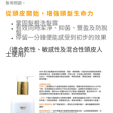
髮等問題。
從頭皮開始，增強頭髮生命力
鞏固髮根洗髮露
有效同時潔淨、抑菌、豐盈及防脫
髮
停留一分鐘便能感受到
初步的效果
（適合乾性
、敏感性及混合性頭皮人
士使用）