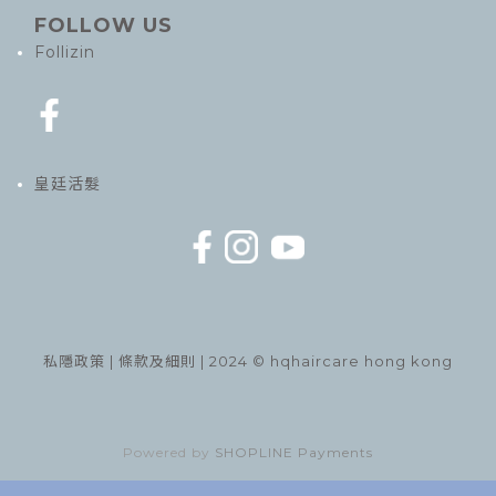
FOLLOW US
Follizin
皇廷活髮
私隱政策
|
條款及細則
| 2024 © hqhaircare hong kong
Powered by
SHOPLINE Payments