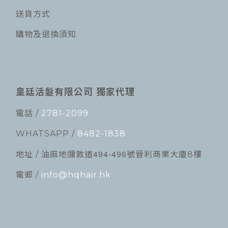
送貨方式
購物及退換須知
皇廷活髮有限公司 獨家代理
電話 /
2781-2099
WHATSAPP /
8482-1838
494-496
地址 / 油麻地彌敦道
號晉利商業大廈8樓
電郵 /
info@hqhair.hk