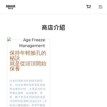
商店介紹
保持年輕臉孔的
秘訣
就是從頭頂開始
保養
許多科學家所作的研究都同
意，頭皮皮膚的衰老速度是臉
部皮膚的20倍，主要是由於化
學產品服務，如染髮劑，燙
髮，離子燙及使用強烈的表面
活性劑和防腐劑,諸如SLES（月
桂基乙醚硫酸鈉）和苯甲酸脂